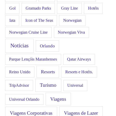
Gol
Hotéis
Gramado Parks
Gray Line
Iata
Icon of The Seas
Norwegian
Norwegian Cruise Line
Norwegian Viva
Notícias
Orlando
Qatar Airways
Parque Lençóis Maranhenses
Resorts
Resorts e Hotéis.
Reino Unido
Turismo
Universal
TripAdvisor
Viagens
Universal Orlando
Viagens Corporativas
Viagens de Lazer