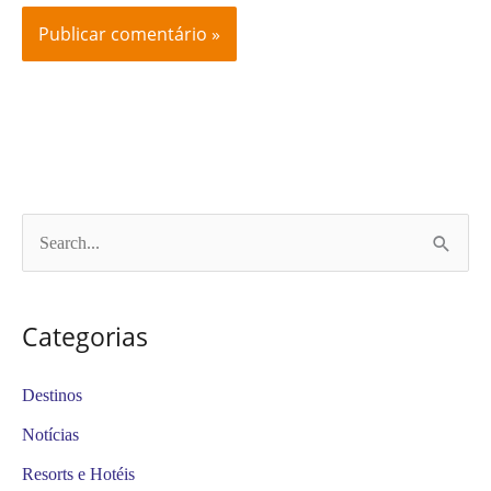
P
e
s
Categorias
q
u
Destinos
i
Notícias
s
Resorts e Hotéis