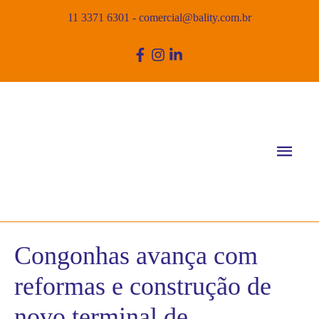
11 3371 6301
-
comercial@bality.com.br
Men
princ
Congonhas avança com
reformas e construção de
novo terminal de