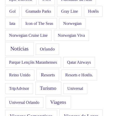
Gol
Hotéis
Gramado Parks
Gray Line
Iata
Icon of The Seas
Norwegian
Norwegian Cruise Line
Norwegian Viva
Notícias
Orlando
Qatar Airways
Parque Lençóis Maranhenses
Resorts
Resorts e Hotéis.
Reino Unido
Turismo
Universal
TripAdvisor
Viagens
Universal Orlando