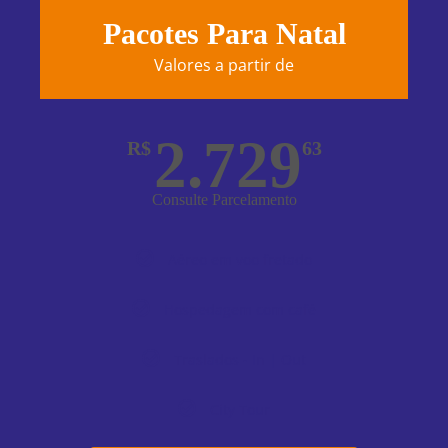
Pacotes Para Natal
Valores a partir de
2.729
R$
63
Consulte Parcelamento
Aéreo em voo fretado
Hospedagem com café
Traslados - In | Out
City Tour