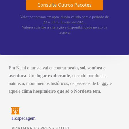
Consulte Outros Pacotes
Valor por pessoa em apto. duplo válido para o período de
23 a 30 de Janeiro de 2021.
Valores sujeitos a alteração e disponibilidade no ato da
reserva.
Em Natal o turista vai encontrar
praia, sol, sombra e
aventura
. Um
lugar exuberante
, cercado por dunas,
natureza, monumentos históricos, os passeios de buggy e
aquele
clima hospitaleiro que só o Nordeste tem
.
Hospedagem
PRAIMAR EXPRESS HOTEL