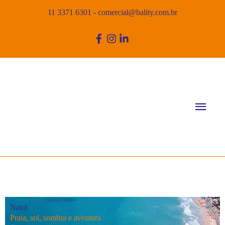
11 3371 6301
-
comercial@bality.com.br
Men
princ
Natal
Praia, sol, sombra e aventura