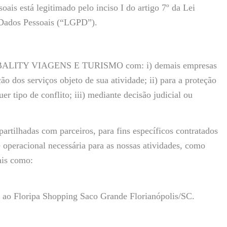
oais está legitimado pelo inciso I do artigo 7º da Lei
 Dados Pessoais (“LGPD”).
ela BALITY VIAGENS E TURISMO com: i) demais empresas
o dos serviços objeto de sua atividade; ii) para a proteção
po de conflito; iii) mediante decisão judicial ou
rtilhadas com parceiros, para fins específicos contratados
e operacional necessária para as nossas atividades, como
ais como:
o ao Floripa Shopping Saco Grande Florianópolis/SC.