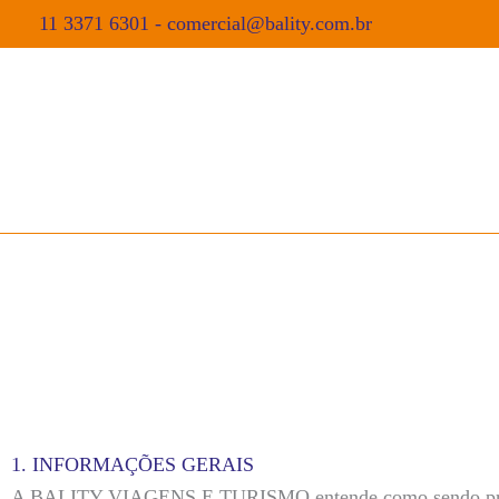
11 3371 6301
-
comercial@bality.com.br
1. INFORMAÇÕES GERAIS
A BALITY VIAGENS E TURISMO entende como sendo primord