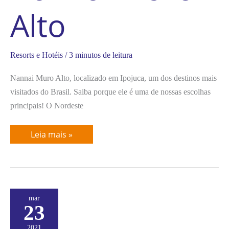
Alto
Resorts e Hotéis
/
3 minutos de leitura
Nannai Muro Alto, localizado em Ipojuca, um dos destinos mais
visitados do Brasil. Saiba porque ele é uma de nossas escolhas
principais! O Nordeste
Leia mais »
Grand
mar
Palladium
23
Imbassaí
Resort
e
2021