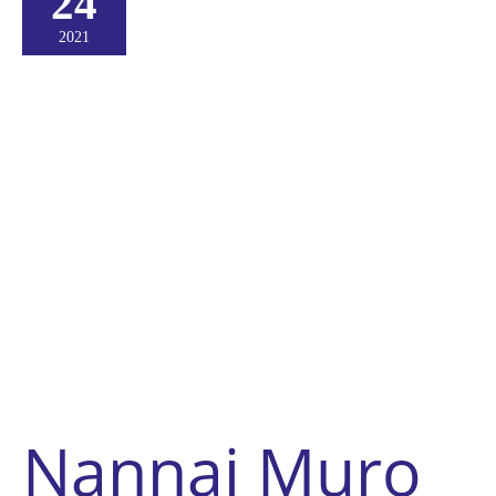
24
2021
Nannai Muro