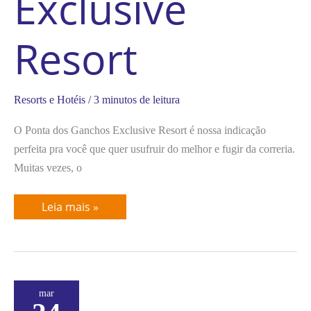
Exclusive
Resort
Resorts e Hotéis
/
3 minutos de leitura
O Ponta dos Ganchos Exclusive Resort é nossa indicação
perfeita pra você que quer usufruir do melhor e fugir da correria.
Muitas vezes, o
Leia mais »
Nannai
mar
Muro
Alto