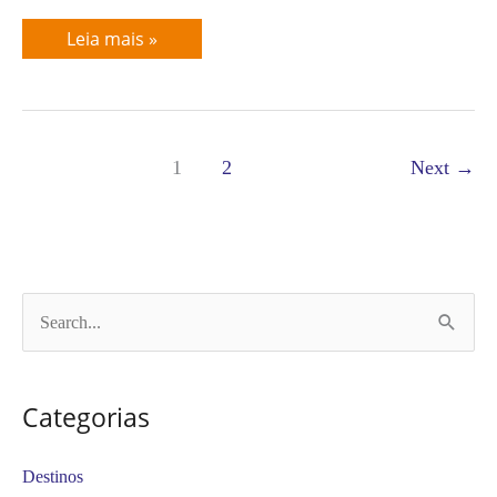
Leia mais »
1
2
Next
→
P
e
s
Categorias
q
u
Destinos