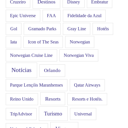
Destinos
Disney
Cruzeiro
Embratur
FAA
Epic Universe
Fidelidade da Azul
Gol
Hotéis
Gramado Parks
Gray Line
Iata
Icon of The Seas
Norwegian
Norwegian Cruise Line
Norwegian Viva
Notícias
Orlando
Qatar Airways
Parque Lençóis Maranhenses
Resorts
Resorts e Hotéis.
Reino Unido
Turismo
Universal
TripAdvisor