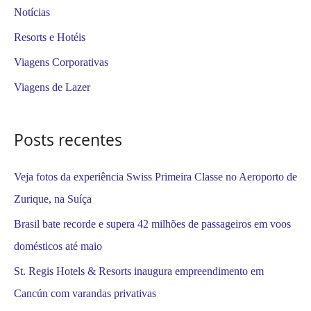
i
Notícias
s
Resorts e Hotéis
a
Viagens Corporativas
r
Viagens de Lazer
p
o
Posts recentes
r
:
Veja fotos da experiência Swiss Primeira Classe no Aeroporto de
Zurique, na Suíça
Brasil bate recorde e supera 42 milhões de passageiros em voos
domésticos até maio
St. Regis Hotels & Resorts inaugura empreendimento em
Cancún com varandas privativas