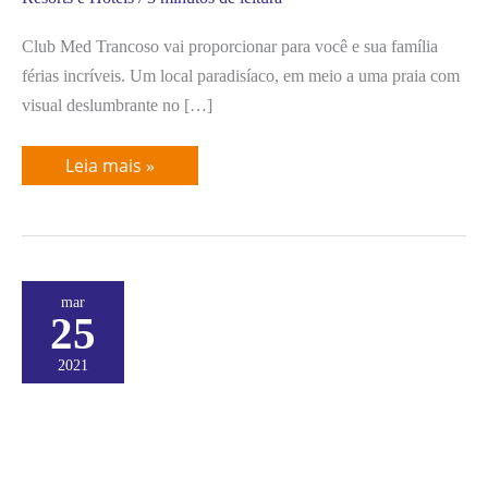
Club Med Trancoso vai proporcionar para você e sua família
férias incríveis. Um local paradisíaco, em meio a uma praia com
visual deslumbrante no […]
Leia mais »
Tivoli
mar
Ecoresort
25
Praia
do
Forte
2021