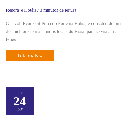
Resorts e Hotéis
/
3 minutos de leitura
O Tivoli Ecoresort Praia do Forte na Bahia, é considerado um
dos melhores e mais lindos locais do Brasil para se visitar nas
férias
Leia mais »
Ponta
mar
dos
24
Ganchos
Exclusive
Resort
2021