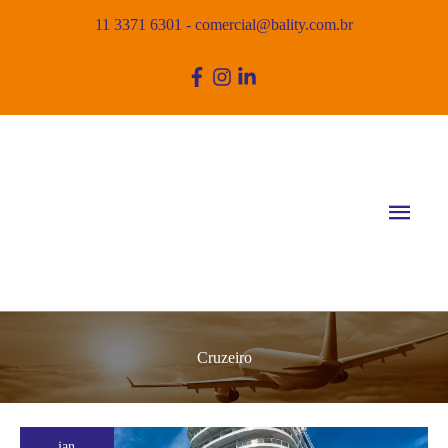
11 3371 6301
-
comercial@bality.com.br
Men
princ
Cruzeiro
Icon
jan