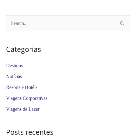
P
e
s
Categorias
q
u
Destinos
i
Notícias
s
Resorts e Hotéis
a
Viagens Corporativas
r
Viagens de Lazer
p
o
Posts recentes
r