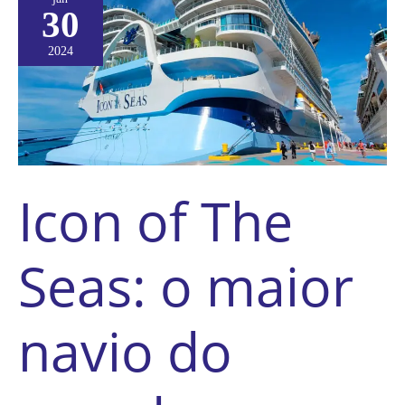
of
30
The
Seas:
o
2024
maior
navio
do
mundo
em
imagens
incríveis!
Icon of The
Seas: o maior
navio do