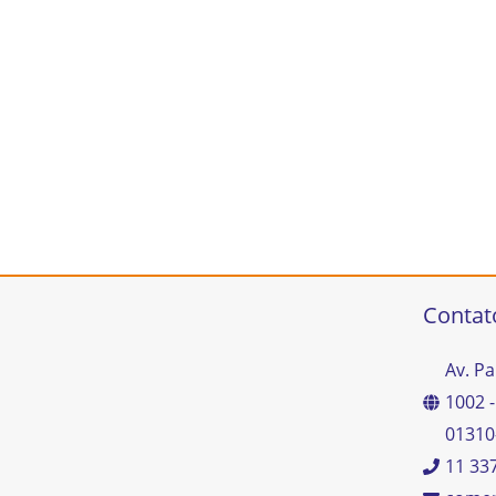
Contat
Av. Pa
1002 -
01310
11 33