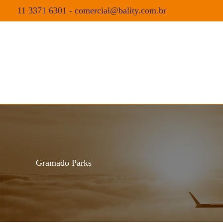
11 3371 6301
-
comercial@bality.com.br
Gramado Parks