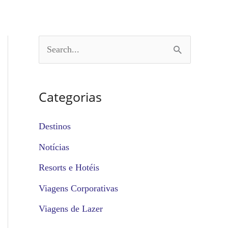
P
e
s
Categorias
q
u
Destinos
i
Notícias
s
Resorts e Hotéis
a
Viagens Corporativas
r
Viagens de Lazer
p