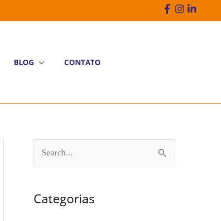
BLOG
CONTATO
P
e
s
Categorias
q