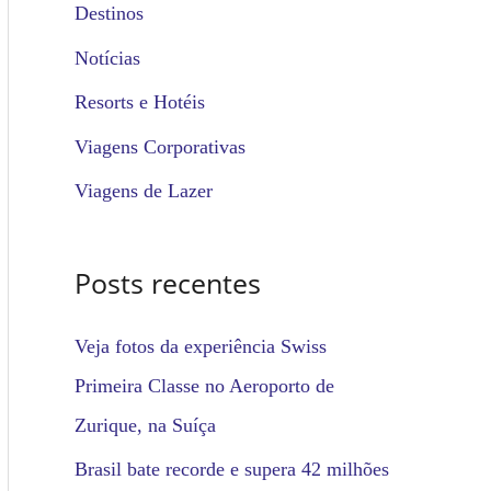
u
Destinos
i
Notícias
s
Resorts e Hotéis
a
Viagens Corporativas
r
Viagens de Lazer
p
o
Posts recentes
r
:
Veja fotos da experiência Swiss
Primeira Classe no Aeroporto de
Zurique, na Suíça
Brasil bate recorde e supera 42 milhões