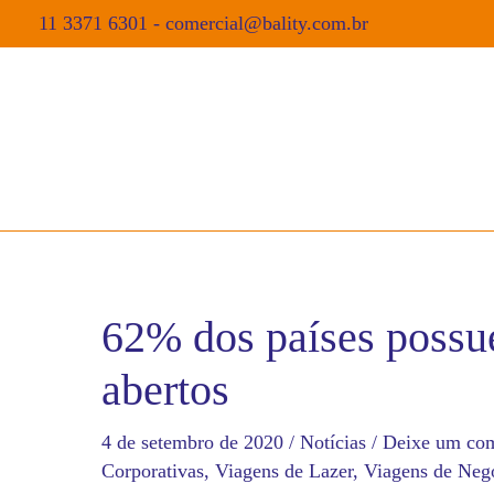
11 3371 6301
-
comercial@bality.com.br
62% dos países poss
abertos
4 de setembro de 2020
/
Notícias
/
Deixe um com
Corporativas
,
Viagens de Lazer
,
Viagens de Neg