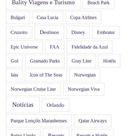
Bality Viagens e Turismo
Beach Park
Bulgari
Casa Lucia
Copa Airlines
Destinos
Disney
Cruzeiro
Embratur
FAA
Epic Universe
Fidelidade da Azul
Gol
Hotéis
Gramado Parks
Gray Line
Iata
Icon of The Seas
Norwegian
Norwegian Cruise Line
Norwegian Viva
Notícias
Orlando
Qatar Airways
Parque Lençóis Maranhenses
Resorts
Resorts e Hotéis.
Reino Unido