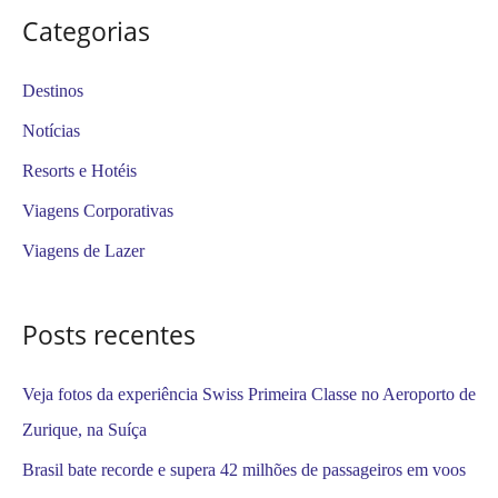
s
Categorias
q
u
Destinos
i
Notícias
s
Resorts e Hotéis
a
Viagens Corporativas
r
Viagens de Lazer
p
o
Posts recentes
r
:
Veja fotos da experiência Swiss Primeira Classe no Aeroporto de
Zurique, na Suíça
Brasil bate recorde e supera 42 milhões de passageiros em voos