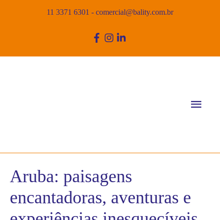
11 3371 6301
-
comercial@bality.com.br
Men
princ
Aruba: paisagens
encantadoras, aventuras e
experiências inesquecíveis