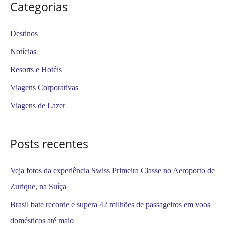
Categorias
q
u
Destinos
i
Notícias
s
Resorts e Hotéis
a
Viagens Corporativas
r
Viagens de Lazer
p
o
Posts recentes
r
:
Veja fotos da experiência Swiss Primeira Classe no Aeroporto de
Zurique, na Suíça
Brasil bate recorde e supera 42 milhões de passageiros em voos
domésticos até maio