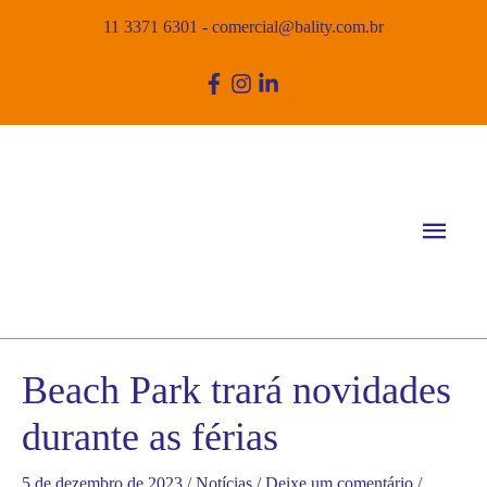
11 3371 6301
-
comercial@bality.com.br
Men
princ
Beach Park trará novidades
durante as férias
5 de dezembro de 2023
/
Notícias
/
Deixe um comentário
/