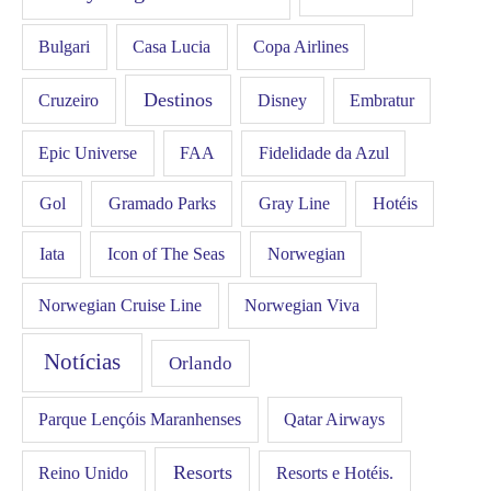
Bulgari
Casa Lucia
Copa Airlines
Destinos
Disney
Cruzeiro
Embratur
FAA
Epic Universe
Fidelidade da Azul
Gol
Hotéis
Gramado Parks
Gray Line
Iata
Icon of The Seas
Norwegian
Norwegian Cruise Line
Norwegian Viva
Notícias
Orlando
Qatar Airways
Parque Lençóis Maranhenses
Resorts
Resorts e Hotéis.
Reino Unido