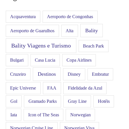
Acquaventura
Aeroporto de Congonhas
Bality
Aeroporto de Guarulhos
Alta
Bality Viagens e Turismo
Beach Park
Bulgari
Casa Lucia
Copa Airlines
Destinos
Disney
Cruzeiro
Embratur
FAA
Epic Universe
Fidelidade da Azul
Gol
Hotéis
Gramado Parks
Gray Line
Iata
Icon of The Seas
Norwegian
Norwegian Cruise Line
Norwegian Viva