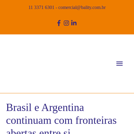
11 3371 6301
-
comercial@bality.com.br
Men
princ
Brasil e Argentina
continuam com fronteiras
abertas entre si