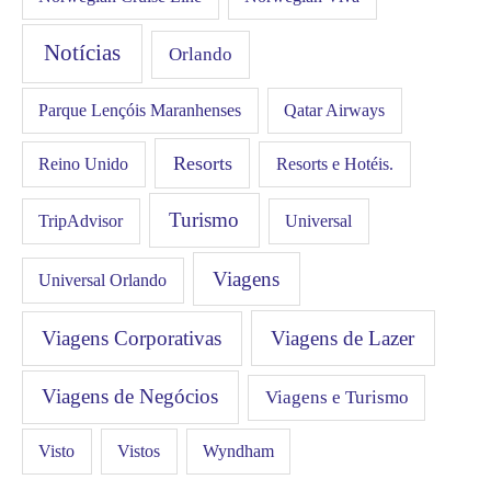
Notícias
Orlando
Qatar Airways
Parque Lençóis Maranhenses
Resorts
Resorts e Hotéis.
Reino Unido
Turismo
Universal
TripAdvisor
Viagens
Universal Orlando
Viagens Corporativas
Viagens de Lazer
Viagens de Negócios
Viagens e Turismo
Visto
Vistos
Wyndham