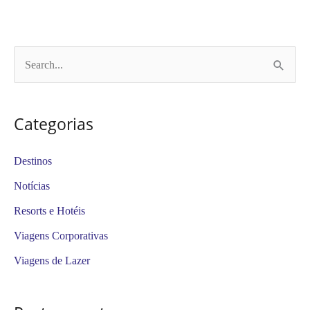
P
e
s
Categorias
q
u
Destinos
i
Notícias
s
Resorts e Hotéis
a
Viagens Corporativas
r
Viagens de Lazer
p
o