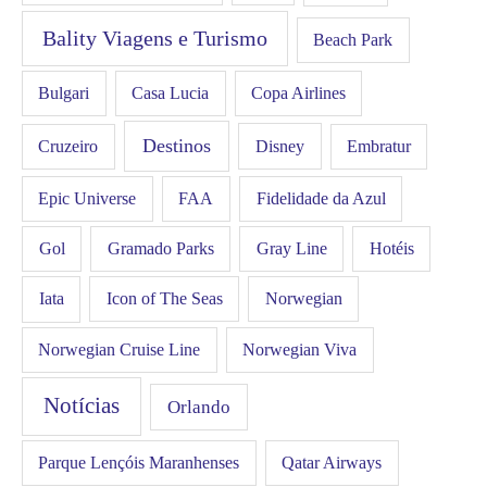
Bality Viagens e Turismo
Beach Park
Bulgari
Casa Lucia
Copa Airlines
Destinos
Disney
Cruzeiro
Embratur
FAA
Epic Universe
Fidelidade da Azul
Gol
Hotéis
Gramado Parks
Gray Line
Iata
Icon of The Seas
Norwegian
Norwegian Cruise Line
Norwegian Viva
Notícias
Orlando
Qatar Airways
Parque Lençóis Maranhenses