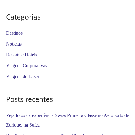
e
s
Categorias
q
u
Destinos
i
Notícias
s
Resorts e Hotéis
a
Viagens Corporativas
r
Viagens de Lazer
p
o
Posts recentes
r
:
Veja fotos da experiência Swiss Primeira Classe no Aeroporto de
Zurique, na Suíça