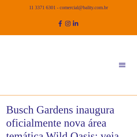
11 3371 6301
-
comercial@bality.com.br
Men
princ
Busch Gardens inaugura
oficialmente nova área
temática Wild Oasis; veja