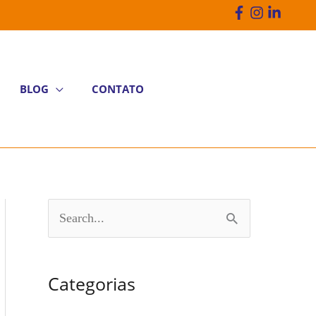
BLOG
CONTATO
P
e
s
Categorias
q