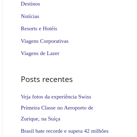
u
Destinos
i
Notícias
s
Resorts e Hotéis
a
Viagens Corporativas
r
Viagens de Lazer
p
o
Posts recentes
r
:
Veja fotos da experiência Swiss
Primeira Classe no Aeroporto de
Zurique, na Suíça
Brasil bate recorde e supera 42 milhões