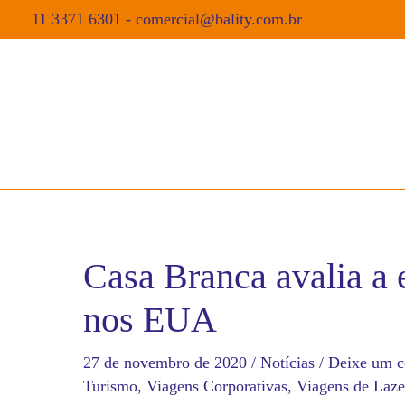
11 3371 6301
-
comercial@bality.com.br
Casa Branca avalia a e
nos EUA
27 de novembro de 2020
/
Notícias
/
Deixe um c
Turismo
,
Viagens Corporativas
,
Viagens de Laze