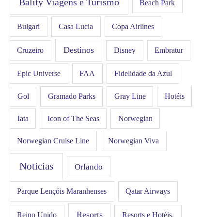
Bality Viagens e Turismo
Beach Park
Bulgari
Casa Lucia
Copa Airlines
Destinos
Disney
Cruzeiro
Embratur
FAA
Epic Universe
Fidelidade da Azul
Gol
Hotéis
Gramado Parks
Gray Line
Iata
Icon of The Seas
Norwegian
Norwegian Cruise Line
Norwegian Viva
Notícias
Orlando
Qatar Airways
Parque Lençóis Maranhenses
Resorts
Resorts e Hotéis.
Reino Unido