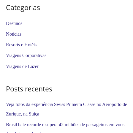
s
Categorias
q
u
Destinos
i
Notícias
s
Resorts e Hotéis
a
Viagens Corporativas
r
Viagens de Lazer
p
o
Posts recentes
r
:
Veja fotos da experiência Swiss Primeira Classe no Aeroporto de
Zurique, na Suíça
Brasil bate recorde e supera 42 milhões de passageiros em voos