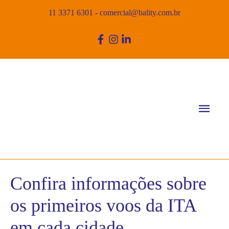
11 3371 6301
-
comercial@bality.com.br
Men
princ
Confira informações sobre
os primeiros voos da ITA
em cada cidade