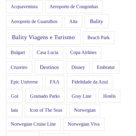
Acquaventura
Aeroporto de Congonhas
Bality
Aeroporto de Guarulhos
Alta
Bality Viagens e Turismo
Beach Park
Bulgari
Casa Lucia
Copa Airlines
Destinos
Disney
Cruzeiro
Embratur
FAA
Epic Universe
Fidelidade da Azul
Gol
Hotéis
Gramado Parks
Gray Line
Iata
Icon of The Seas
Norwegian
Norwegian Cruise Line
Norwegian Viva