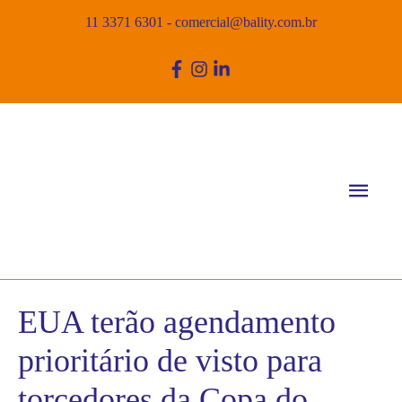
11 3371 6301
-
comercial@bality.com.br
Men
princ
EUA terão agendamento
prioritário de visto para
torcedores da Copa do