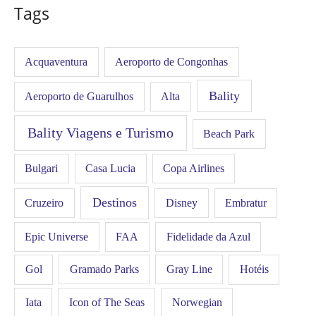
Tags
Acquaventura
Aeroporto de Congonhas
Bality
Aeroporto de Guarulhos
Alta
Bality Viagens e Turismo
Beach Park
Bulgari
Casa Lucia
Copa Airlines
Destinos
Disney
Cruzeiro
Embratur
FAA
Epic Universe
Fidelidade da Azul
Gol
Hotéis
Gramado Parks
Gray Line
Iata
Icon of The Seas
Norwegian