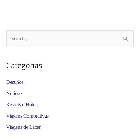
P
e
s
Categorias
q
u
Destinos
i
Notícias
s
Resorts e Hotéis
a
Viagens Corporativas
r
Viagens de Lazer
p