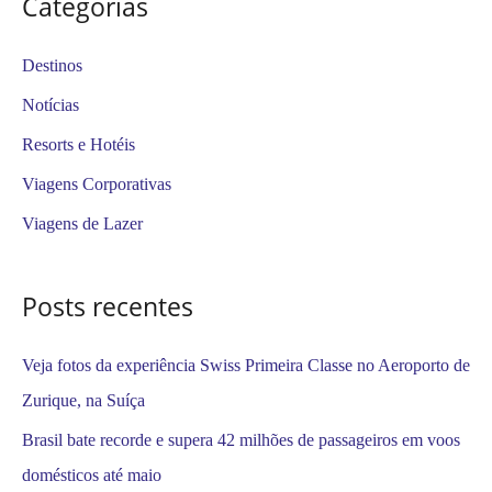
Categorias
q
u
Destinos
i
Notícias
s
Resorts e Hotéis
a
Viagens Corporativas
r
Viagens de Lazer
p
o
Posts recentes
r
:
Veja fotos da experiência Swiss Primeira Classe no Aeroporto de
Zurique, na Suíça
Brasil bate recorde e supera 42 milhões de passageiros em voos
domésticos até maio