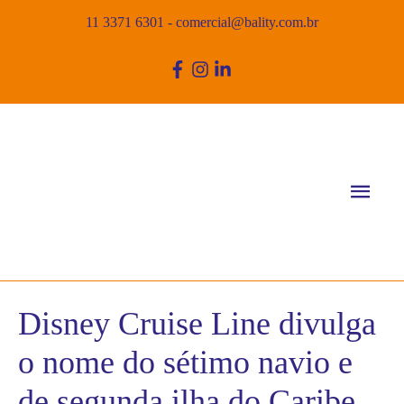
11 3371 6301
-
comercial@bality.com.br
Men
princ
Disney Cruise Line divulga
o nome do sétimo navio e
de segunda ilha do Caribe