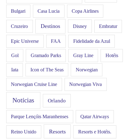
Bulgari
Casa Lucia
Copa Airlines
Destinos
Disney
Cruzeiro
Embratur
FAA
Epic Universe
Fidelidade da Azul
Gol
Hotéis
Gramado Parks
Gray Line
Iata
Icon of The Seas
Norwegian
Norwegian Cruise Line
Norwegian Viva
Notícias
Orlando
Qatar Airways
Parque Lençóis Maranhenses
Resorts
Resorts e Hotéis.
Reino Unido