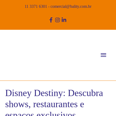
11 3371 6301
-
comercial@bality.com.br
Men
princ
Disney Destiny: Descubra
shows, restaurantes e
espaços exclusivos