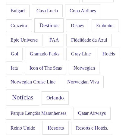
Bulgari
Casa Lucia
Copa Airlines
Destinos
Disney
Cruzeiro
Embratur
FAA
Epic Universe
Fidelidade da Azul
Gol
Hotéis
Gramado Parks
Gray Line
Iata
Icon of The Seas
Norwegian
Norwegian Cruise Line
Norwegian Viva
Notícias
Orlando
Qatar Airways
Parque Lençóis Maranhenses
Resorts
Resorts e Hotéis.
Reino Unido