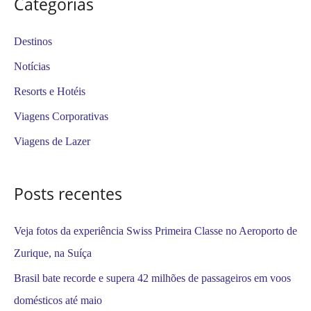
Categorias
q
u
Destinos
i
Notícias
s
Resorts e Hotéis
a
Viagens Corporativas
r
Viagens de Lazer
p
o
Posts recentes
r
:
Veja fotos da experiência Swiss Primeira Classe no Aeroporto de
Zurique, na Suíça
Brasil bate recorde e supera 42 milhões de passageiros em voos
domésticos até maio