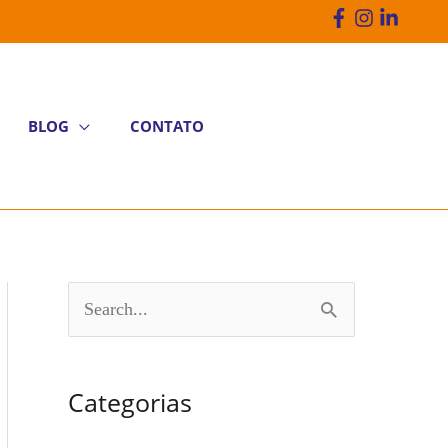
BLOG
CONTATO
P
e
s
Categorias
q