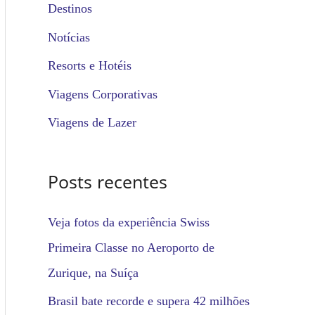
u
Destinos
i
Notícias
s
Resorts e Hotéis
a
Viagens Corporativas
r
Viagens de Lazer
p
o
Posts recentes
r
:
Veja fotos da experiência Swiss
Primeira Classe no Aeroporto de
Zurique, na Suíça
Brasil bate recorde e supera 42 milhões