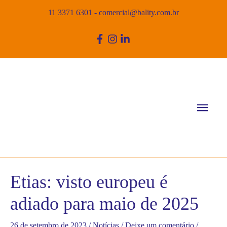
11 3371 6301
-
comercial@bality.com.br
Men
princ
Etias: visto europeu é
adiado para maio de 2025
26 de setembro de 2023
/
Notícias
/
Deixe um comentário
/