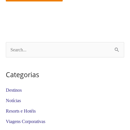
P
e
s
Categorias
q
u
Destinos
i
Notícias
s
Resorts e Hotéis
a
Viagens Corporativas
r