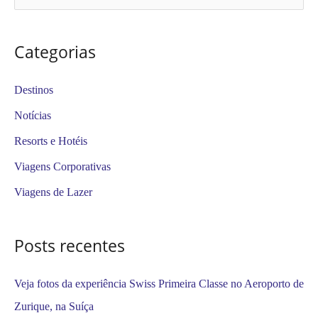
e
s
Categorias
q
u
Destinos
i
Notícias
s
Resorts e Hotéis
a
Viagens Corporativas
r
Viagens de Lazer
p
o
Posts recentes
r
:
Veja fotos da experiência Swiss Primeira Classe no Aeroporto de
Zurique, na Suíça