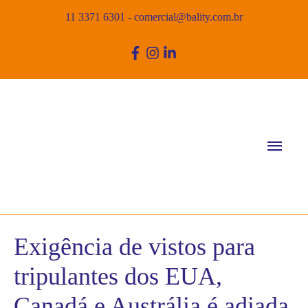
11 3371 6301
-
comercial@bality.com.br
Men
princ
Exigência de vistos para
tripulantes dos EUA,
Canadá e Austrália é adiada