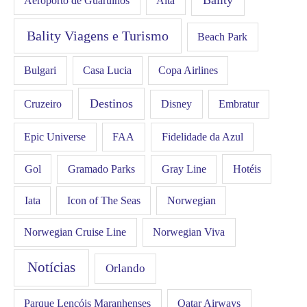
Bality
Aeroporto de Guarulhos
Alta
Bality Viagens e Turismo
Beach Park
Bulgari
Casa Lucia
Copa Airlines
Destinos
Disney
Cruzeiro
Embratur
FAA
Epic Universe
Fidelidade da Azul
Gol
Hotéis
Gramado Parks
Gray Line
Iata
Icon of The Seas
Norwegian
Norwegian Cruise Line
Norwegian Viva
Notícias
Orlando
Qatar Airways
Parque Lençóis Maranhenses