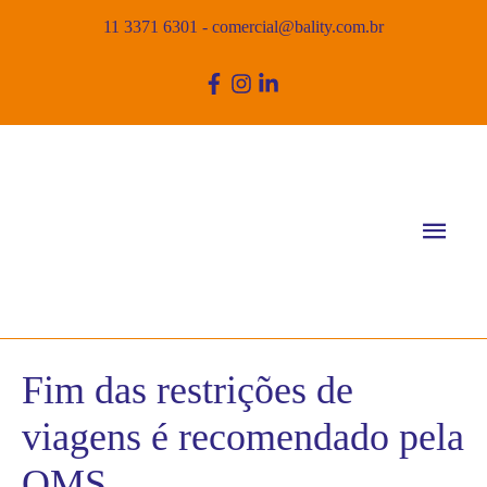
11 3371 6301
-
comercial@bality.com.br
Men
princ
Fim das restrições de
viagens é recomendado pela
OMS