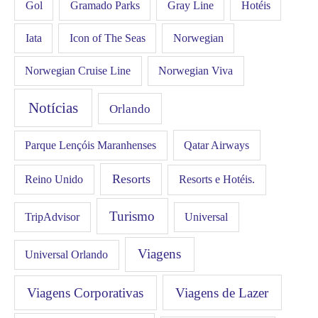
Gol
Hotéis
Gramado Parks
Gray Line
Iata
Icon of The Seas
Norwegian
Norwegian Cruise Line
Norwegian Viva
Notícias
Orlando
Qatar Airways
Parque Lençóis Maranhenses
Resorts
Resorts e Hotéis.
Reino Unido
Turismo
Universal
TripAdvisor
Viagens
Universal Orlando
Viagens Corporativas
Viagens de Lazer