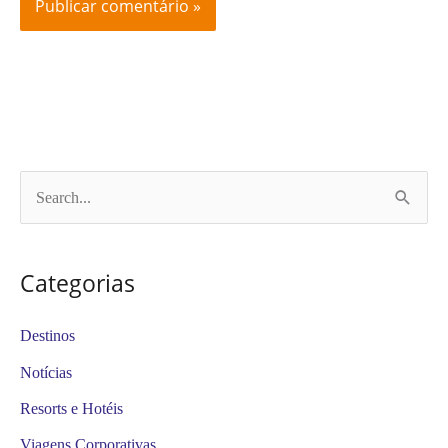
P
e
s
Categorias
q
u
Destinos
i
Notícias
s
Resorts e Hotéis
a
Viagens Corporativas