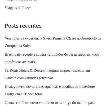
r
Viagens de Lazer
p
o
Posts recentes
r
:
Veja fotos da experiência Swiss Primeira Classe no Aeroporto de
Zurique, na Suíça
Brasil bate recorde e supera 42 milhões de passageiros em voos
domésticos até maio
St. Regis Hotels & Resorts inaugura empreendimento em
Cancún com varandas privativas
Disney revela novas áreas aquáticas e detalhes de Lakeshore
Lodge em Orlando; fotos
Qantas confirma novo voo direto mais longo do mundo para