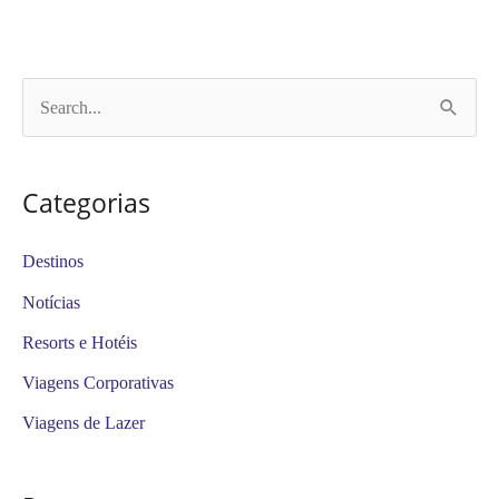
P
e
s
Categorias
q
u
Destinos
i
Notícias
s
Resorts e Hotéis
a
Viagens Corporativas
r
Viagens de Lazer
p
o