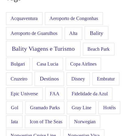
Acquaventura
Aeroporto de Congonhas
Bality
Aeroporto de Guarulhos
Alta
Bality Viagens e Turismo
Beach Park
Bulgari
Casa Lucia
Copa Airlines
Destinos
Disney
Cruzeiro
Embratur
FAA
Epic Universe
Fidelidade da Azul
Gol
Hotéis
Gramado Parks
Gray Line
Iata
Icon of The Seas
Norwegian
Norwegian Cruise Line
Norwegian Viva