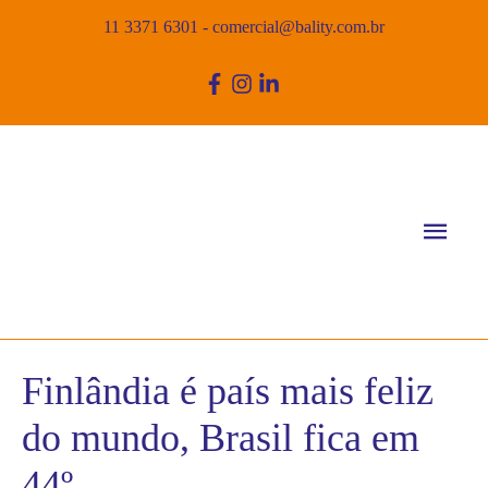
11 3371 6301
-
comercial@bality.com.br
Men
princ
Finlândia é país mais feliz
do mundo, Brasil fica em
44º