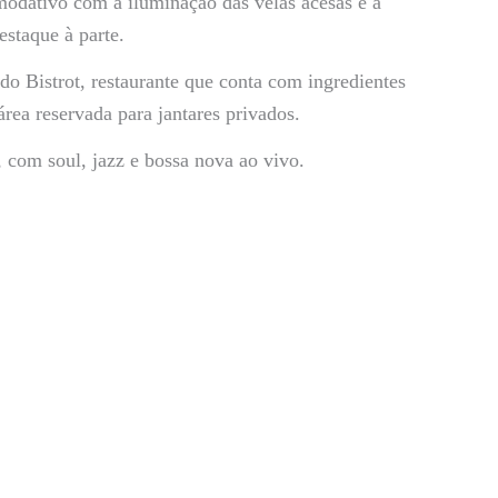
modativo com a iluminação das velas acesas e a
estaque à parte.
do Bistrot, restaurante que conta com ingredientes
área reservada para jantares privados.
 com soul, jazz e bossa nova ao vivo.