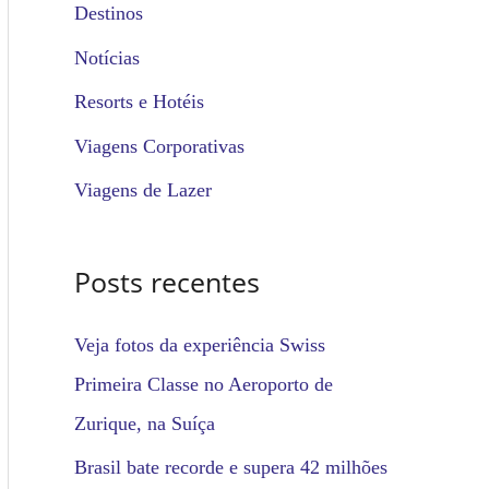
u
Destinos
i
Notícias
s
Resorts e Hotéis
a
Viagens Corporativas
r
Viagens de Lazer
p
o
Posts recentes
r
:
Veja fotos da experiência Swiss
Primeira Classe no Aeroporto de
Zurique, na Suíça
Brasil bate recorde e supera 42 milhões