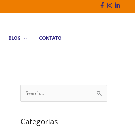
BLOG
CONTATO
P
e
s
Categorias
q