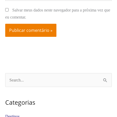
Salvar meus dados neste navegador para a próxima vez que
eu comentar.
P
e
s
Categorias
q
u
Destinos