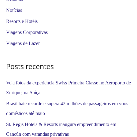
i
Notícias
s
Resorts e Hotéis
a
Viagens Corporativas
r
Viagens de Lazer
p
o
Posts recentes
r
:
Veja fotos da experiência Swiss Primeira Classe no Aeroporto de
Zurique, na Suíça
Brasil bate recorde e supera 42 milhões de passageiros em voos
domésticos até maio
St. Regis Hotels & Resorts inaugura empreendimento em
Cancún com varandas privativas