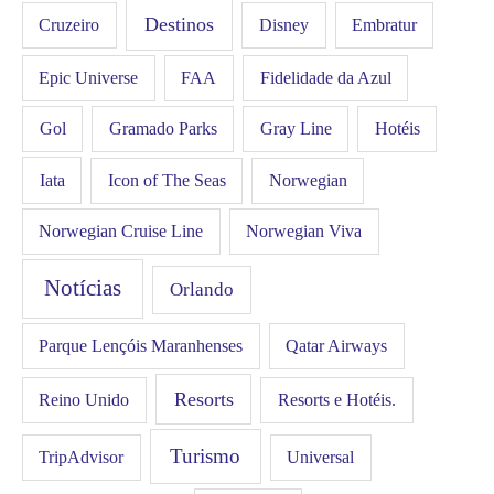
Destinos
Disney
Cruzeiro
Embratur
FAA
Epic Universe
Fidelidade da Azul
Gol
Hotéis
Gramado Parks
Gray Line
Iata
Icon of The Seas
Norwegian
Norwegian Cruise Line
Norwegian Viva
Notícias
Orlando
Qatar Airways
Parque Lençóis Maranhenses
Resorts
Resorts e Hotéis.
Reino Unido
Turismo
Universal
TripAdvisor