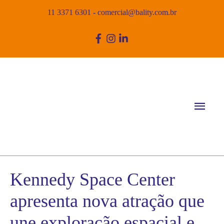
11 3371 6301
-
comercial@bality.com.br
Men
princ
Kennedy Space Center
apresenta nova atração que
une exploração espacial e