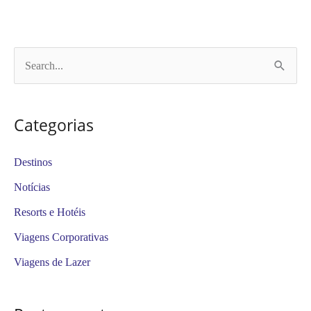
P
e
s
Categorias
q
u
Destinos
i
Notícias
s
Resorts e Hotéis
a
Viagens Corporativas
r
Viagens de Lazer
p
o