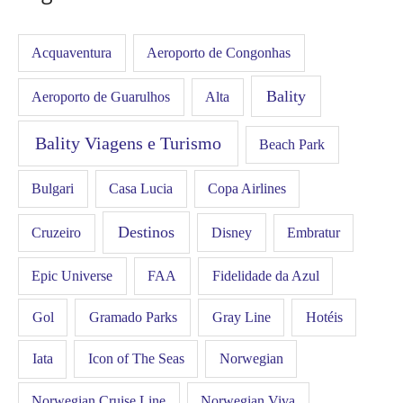
Acquaventura
Aeroporto de Congonhas
Bality
Aeroporto de Guarulhos
Alta
Bality Viagens e Turismo
Beach Park
Bulgari
Casa Lucia
Copa Airlines
Destinos
Disney
Cruzeiro
Embratur
FAA
Epic Universe
Fidelidade da Azul
Gol
Hotéis
Gramado Parks
Gray Line
Iata
Icon of The Seas
Norwegian
Norwegian Cruise Line
Norwegian Viva