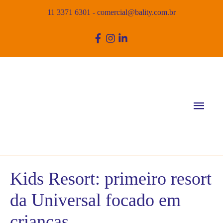
11 3371 6301
-
comercial@bality.com.br
Men
princ
Kids Resort: primeiro resort
da Universal focado em
crianças