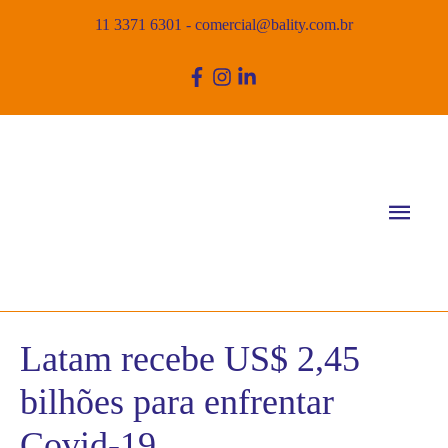
11 3371 6301
-
comercial@bality.com.br
Men
princ
Latam recebe US$ 2,45
bilhões para enfrentar
Covid-19