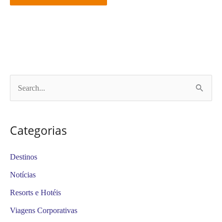
P
e
s
Categorias
q
u
Destinos
i
Notícias
s
Resorts e Hotéis
a
Viagens Corporativas
r