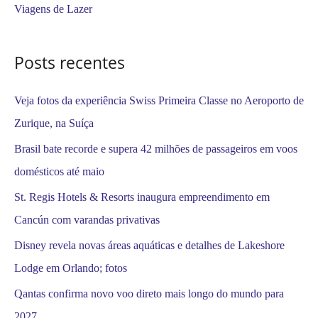
Viagens de Lazer
p
o
Posts recentes
r
:
Veja fotos da experiência Swiss Primeira Classe no Aeroporto de
Zurique, na Suíça
Brasil bate recorde e supera 42 milhões de passageiros em voos
domésticos até maio
St. Regis Hotels & Resorts inaugura empreendimento em
Cancún com varandas privativas
Disney revela novas áreas aquáticas e detalhes de Lakeshore
Lodge em Orlando; fotos
Qantas confirma novo voo direto mais longo do mundo para
2027