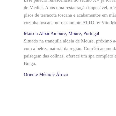
Esse palácio renascentista do século XV já foi l
de Medici. Após uma restauração impecável, ofer
pisos de terracota toscana e acabamentos em má
cozinha toscana no restaurante ATTO by Vito Mo
Maison Albar Amoure, Moure, Portugal
Situado na tranquila aldeia de Moure, próximo ao
com a beleza natural da região. Com 26 acomodaç
paisagem das colinas, oferece um spa completo e
Braga.
Oriente Médio e África