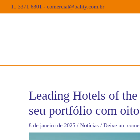
11 3371 6301
-
comercial@bality.com.br
Leading Hotels of th
seu portfólio com oito
8 de janeiro de 2025
/
Notícias
/
Deixe um comen