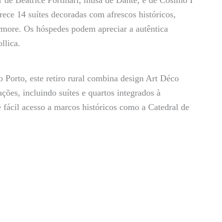
ar de Beatrice Portinari, musa de Dante, e de Cosimo I
ece 14 suítes decoradas com afrescos históricos,
rmore. Os hóspedes podem apreciar a autêntica
llica.
 Porto, este retiro rural combina design Art Déco
ões, incluindo suítes e quartos integrados à
 fácil acesso a marcos históricos como a Catedral de