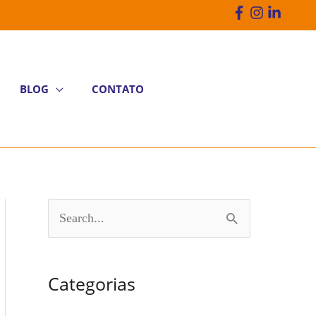
BLOG
CONTATO
P
e
s
Categorias
q