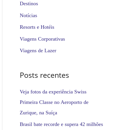
u
Destinos
i
Notícias
s
Resorts e Hotéis
a
Viagens Corporativas
r
Viagens de Lazer
p
o
Posts recentes
r
:
Veja fotos da experiência Swiss
Primeira Classe no Aeroporto de
Zurique, na Suíça
Brasil bate recorde e supera 42 milhões