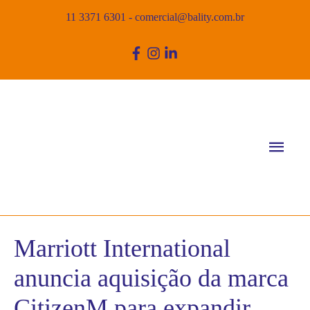
11 3371 6301
-
comercial@bality.com.br
Men
princ
Marriott International
anuncia aquisição da marca
CitizenM para expandir