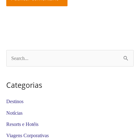
P
e
s
Categorias
q
u
Destinos
i
Notícias
s
Resorts e Hotéis
a
Viagens Corporativas
r