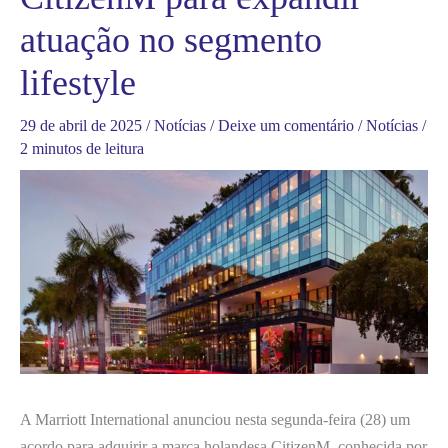
atuação no segmento
lifestyle
29 de abril de 2025
/
Notícias
/
Deixe um comentário
/
Notícias
/
2 minutos de leitura
A Marriott International anunciou nesta segunda-feira (28) um
acordo para adquirir a marca holandesa CitizenM, conhecida por