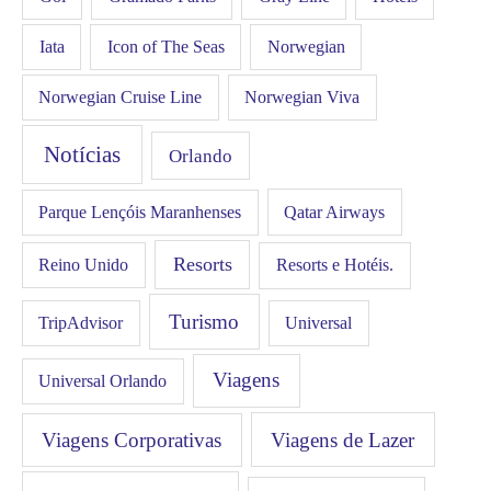
Iata
Icon of The Seas
Norwegian
Norwegian Cruise Line
Norwegian Viva
Notícias
Orlando
Qatar Airways
Parque Lençóis Maranhenses
Resorts
Resorts e Hotéis.
Reino Unido
Turismo
Universal
TripAdvisor
Viagens
Universal Orlando
Viagens Corporativas
Viagens de Lazer