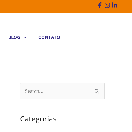
BLOG
CONTATO
P
e
s
Categorias
q