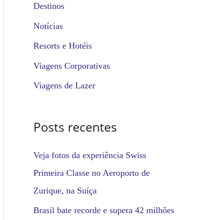
u
Destinos
i
Notícias
s
Resorts e Hotéis
a
Viagens Corporativas
r
Viagens de Lazer
p
o
Posts recentes
r
:
Veja fotos da experiência Swiss
Primeira Classe no Aeroporto de
Zurique, na Suíça
Brasil bate recorde e supera 42 milhões