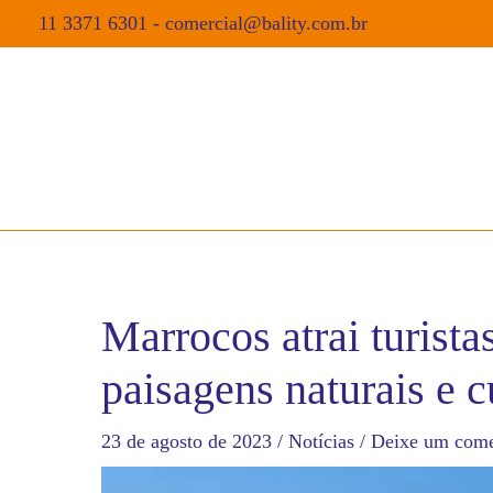
11 3371 6301
-
comercial@bality.com.br
Marrocos atrai turist
paisagens naturais e c
23 de agosto de 2023
/
Notícias
/
Deixe um come