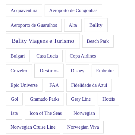
Acquaventura
Aeroporto de Congonhas
Bality
Aeroporto de Guarulhos
Alta
Bality Viagens e Turismo
Beach Park
Bulgari
Casa Lucia
Copa Airlines
Destinos
Disney
Cruzeiro
Embratur
FAA
Epic Universe
Fidelidade da Azul
Gol
Hotéis
Gramado Parks
Gray Line
Iata
Icon of The Seas
Norwegian
Norwegian Cruise Line
Norwegian Viva