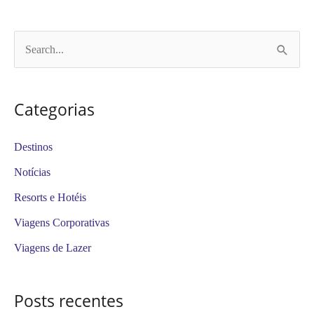
P
e
s
Categorias
q
u
Destinos
i
Notícias
s
Resorts e Hotéis
a
Viagens Corporativas
r
Viagens de Lazer
p
o
Posts recentes
r