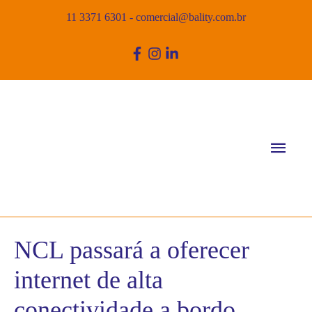
11 3371 6301
-
comercial@bality.com.br
Men
princ
NCL passará a oferecer
internet de alta
conectividade a bordo