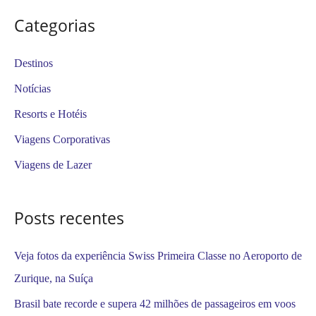
s
Categorias
q
u
Destinos
i
Notícias
s
Resorts e Hotéis
a
Viagens Corporativas
r
Viagens de Lazer
p
o
Posts recentes
r
:
Veja fotos da experiência Swiss Primeira Classe no Aeroporto de
Zurique, na Suíça
Brasil bate recorde e supera 42 milhões de passageiros em voos