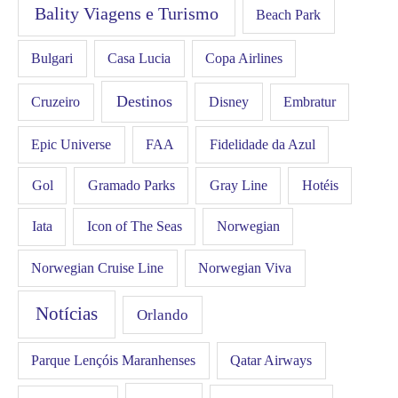
Bality Viagens e Turismo
Beach Park
Bulgari
Casa Lucia
Copa Airlines
Destinos
Disney
Cruzeiro
Embratur
FAA
Epic Universe
Fidelidade da Azul
Gol
Hotéis
Gramado Parks
Gray Line
Iata
Icon of The Seas
Norwegian
Norwegian Cruise Line
Norwegian Viva
Notícias
Orlando
Qatar Airways
Parque Lençóis Maranhenses