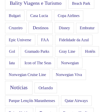
Bality Viagens e Turismo
Beach Park
Bulgari
Casa Lucia
Copa Airlines
Destinos
Disney
Cruzeiro
Embratur
FAA
Epic Universe
Fidelidade da Azul
Gol
Hotéis
Gramado Parks
Gray Line
Iata
Icon of The Seas
Norwegian
Norwegian Cruise Line
Norwegian Viva
Notícias
Orlando
Qatar Airways
Parque Lençóis Maranhenses