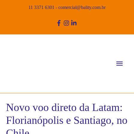
11 3371 6301
-
comercial@bality.com.br
Men
princ
Novo voo direto da Latam:
Florianópolis e Santiago, no
Chile