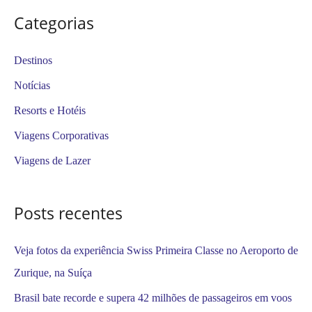
s
Categorias
q
u
Destinos
i
Notícias
s
Resorts e Hotéis
a
Viagens Corporativas
r
Viagens de Lazer
p
o
Posts recentes
r
:
Veja fotos da experiência Swiss Primeira Classe no Aeroporto de
Zurique, na Suíça
Brasil bate recorde e supera 42 milhões de passageiros em voos