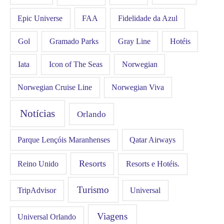
FAA
Epic Universe
Fidelidade da Azul
Gol
Hotéis
Gramado Parks
Gray Line
Iata
Icon of The Seas
Norwegian
Norwegian Cruise Line
Norwegian Viva
Notícias
Orlando
Qatar Airways
Parque Lençóis Maranhenses
Resorts
Resorts e Hotéis.
Reino Unido
Turismo
Universal
TripAdvisor
Viagens
Universal Orlando