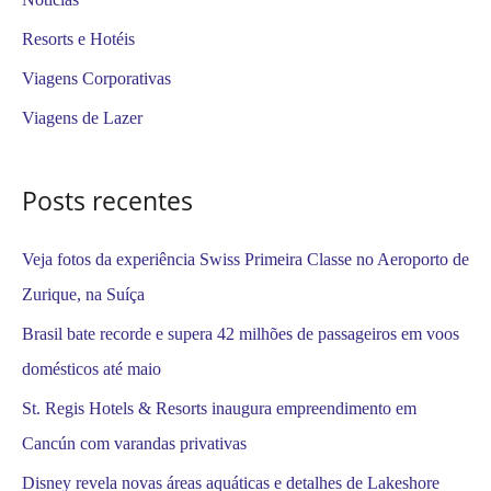
s
Resorts e Hotéis
a
Viagens Corporativas
r
Viagens de Lazer
p
o
Posts recentes
r
:
Veja fotos da experiência Swiss Primeira Classe no Aeroporto de
Zurique, na Suíça
Brasil bate recorde e supera 42 milhões de passageiros em voos
domésticos até maio
St. Regis Hotels & Resorts inaugura empreendimento em
Cancún com varandas privativas
Disney revela novas áreas aquáticas e detalhes de Lakeshore