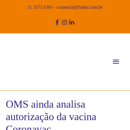
11 3371 6301
-
comercial@bality.com.br
Men
princ
OMS ainda analisa
autorização da vacina
Coronavac