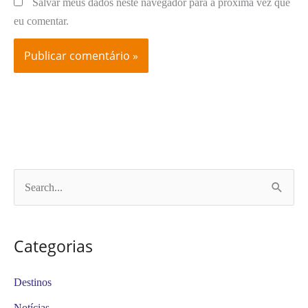
Salvar meus dados neste navegador para a próxima vez que
eu comentar.
P
e
s
Categorias
q
u
Destinos
i
Notícias