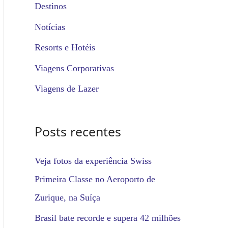
u
Destinos
i
Notícias
s
Resorts e Hotéis
a
Viagens Corporativas
r
Viagens de Lazer
p
o
Posts recentes
r
:
Veja fotos da experiência Swiss
Primeira Classe no Aeroporto de
Zurique, na Suíça
Brasil bate recorde e supera 42 milhões