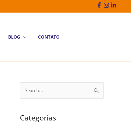
BLOG
CONTATO
P
e
s
Categorias
q