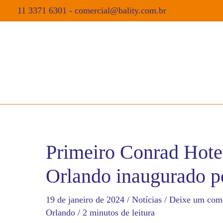
11 3371 6301
-
comercial@bality.com.br
Primeiro Conrad Hote
Orlando inaugurado p
19 de janeiro de 2024
/
Notícias
/
Deixe um come
Orlando
/
2 minutos de leitura