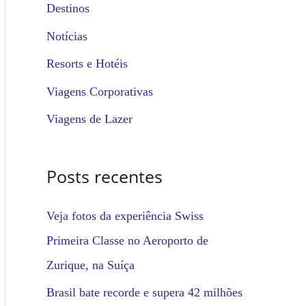
u
Destinos
i
Notícias
s
Resorts e Hotéis
a
Viagens Corporativas
r
Viagens de Lazer
p
o
Posts recentes
r
:
Veja fotos da experiência Swiss
Primeira Classe no Aeroporto de
Zurique, na Suíça
Brasil bate recorde e supera 42 milhões