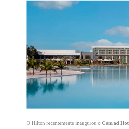
O Hilton recentemente inaugurou o
Conrad Hote