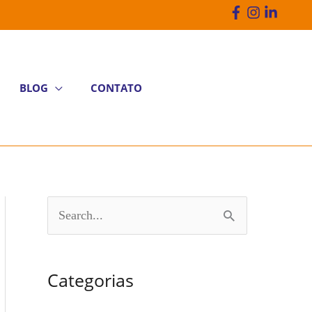
BLOG
CONTATO
P
e
s
Categorias
q