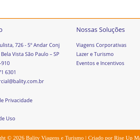
o
Nossas Soluções
ulista, 726 - 5º Andar Conj
Viagens Corporativas
 Bela Vista São Paulo – SP
Lazer e Turismo
-910
Eventos e Incentivos
71 6301
cial@bality.com.br
 de Privacidade
de Uso
ght © 2026
Bality Viagens e Turismo
| Criado por
Rise Up Ma