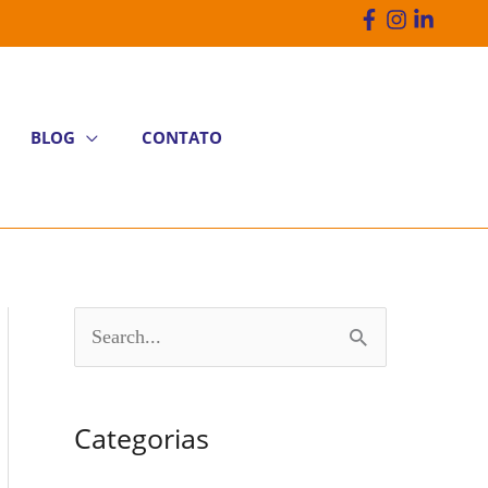
BLOG
CONTATO
P
e
s
Categorias
q