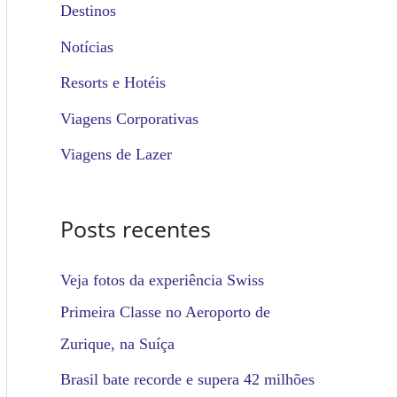
u
Destinos
i
Notícias
s
Resorts e Hotéis
a
Viagens Corporativas
r
Viagens de Lazer
p
o
Posts recentes
r
:
Veja fotos da experiência Swiss
Primeira Classe no Aeroporto de
Zurique, na Suíça
Brasil bate recorde e supera 42 milhões