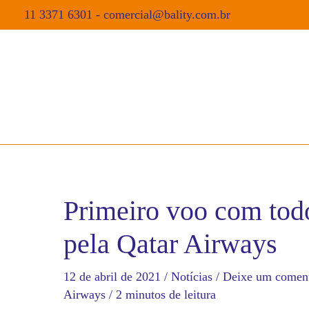
11 3371 6301
-
comercial@bality.com.br
Primeiro voo com tod
pela Qatar Airways
12 de abril de 2021
/
Notícias
/
Deixe um coment
Airways
/
2 minutos de leitura