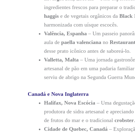
ingredientes frescos para preparar o trad
haggis
e de vegetais orgânicos da
Black 
harmonizada com uísque escocês.
Valência, Espanha
– Um passeio panorâm
aula de
paella valenciana
no
Restaurant
desse prato icônico antes de saboreá-lo.
Valletta, Malta
– Uma jornada gastronômi
artesanal de pão em uma padaria familiar
serviu de abrigo na Segunda Guerra Mund
Canadá e Nova Inglaterra
Halifax, Nova Escócia
– Uma degustação
produtora de sidra artesanal e aprecian
de frutos do mar e o tradicional
crobster
Cidade de Quebec, Canadá
– Exploraçã