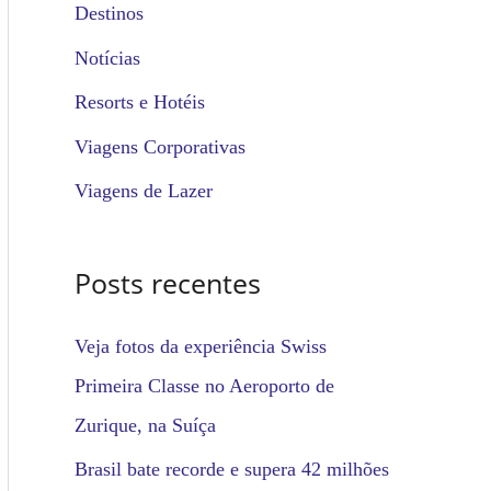
u
Destinos
i
Notícias
s
Resorts e Hotéis
a
Viagens Corporativas
r
Viagens de Lazer
p
o
Posts recentes
r
:
Veja fotos da experiência Swiss
Primeira Classe no Aeroporto de
Zurique, na Suíça
Brasil bate recorde e supera 42 milhões