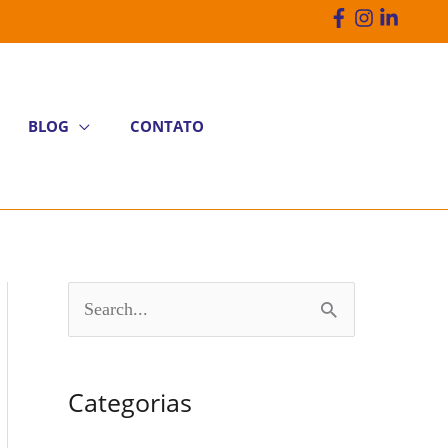
BLOG
CONTATO
P
e
s
Categorias
q