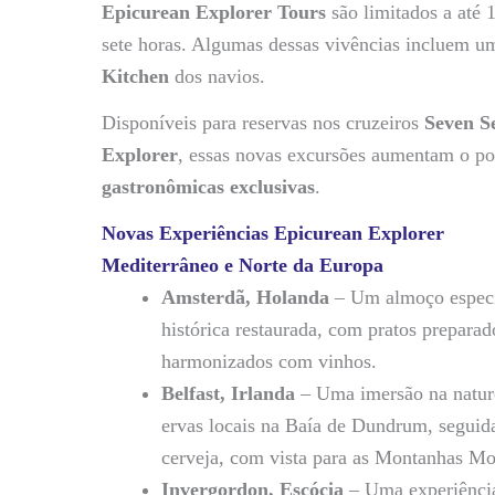
Epicurean Explorer Tours
são limitados a até 1
sete horas. Algumas dessas vivências incluem um
Kitchen
dos navios.
Disponíveis para reservas nos cruzeiros
Seven S
Explorer
, essas novas excursões aumentam o po
gastronômicas exclusivas
.
Novas Experiências Epicurean Explorer
Mediterrâneo e Norte da Europa
Amsterdã, Holanda
– Um almoço especi
histórica restaurada, com pratos preparad
harmonizados com vinhos.
Belfast, Irlanda
– Uma imersão na natur
ervas locais na Baía de Dundrum, seguid
cerveja, com vista para as Montanhas Mo
Invergordon, Escócia
– Uma experiência