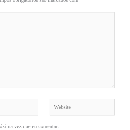
mpos obrigatórios são marcados com
*
Website
róxima vez que eu comentar.