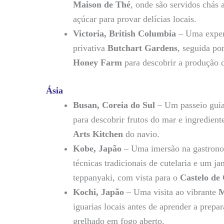
Maison de Thé
, onde são servidos chás 
açúcar para provar delícias locais.
Victoria, British Columbia
– Uma experi
privativa
Butchart Gardens
, seguida po
Honey Farm
para descobrir a produção d
Ásia
Busan, Coreia do Sul
– Um passeio guia
para descobrir frutos do mar e ingredient
Arts Kitchen
do navio.
Kobe, Japão
– Uma imersão na gastrono
técnicas tradicionais de cutelaria e um j
teppanyaki, com vista para o
Castelo de
Kochi, Japão
– Uma visita ao vibrante
M
iguarias locais antes de aprender a prepa
grelhado em fogo aberto.