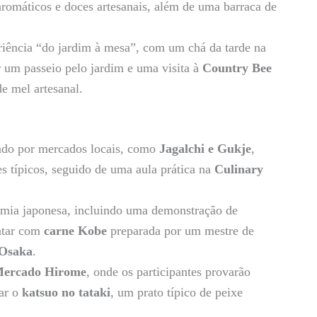
aromáticos e doces artesanais, além de uma barraca de
ência “do jardim à mesa”, com um chá da tarde na
r um passeio pelo jardim e uma visita à
Country Bee
e mel artesanal.
do por mercados locais, como
Jagalchi e Gukje
,
es típicos, seguido de uma aula prática na
Culinary
mia japonesa, incluindo uma demonstração de
antar com
carne Kobe
preparada por um mestre de
 Osaka
.
ercado Hirome
, onde os participantes provarão
rar o
katsuo no tataki
, um prato típico de peixe