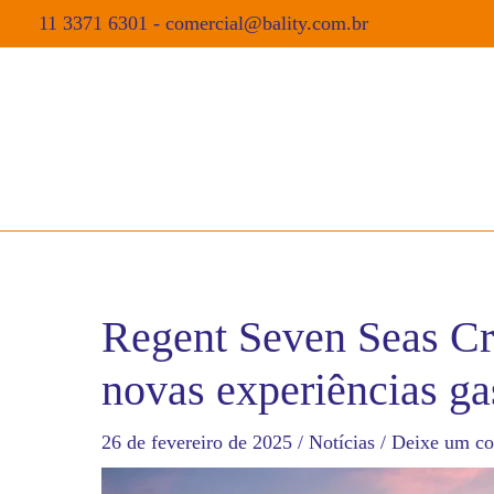
11 3371 6301
-
comercial@bality.com.br
Regent Seven Seas Cr
novas experiências g
26 de fevereiro de 2025
/
Notícias
/
Deixe um co