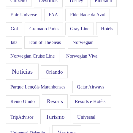
Destinos
Disney
Cruzeiro
Embratur
FAA
Epic Universe
Fidelidade da Azul
Gol
Hotéis
Gramado Parks
Gray Line
Iata
Icon of The Seas
Norwegian
Norwegian Cruise Line
Norwegian Viva
Notícias
Orlando
Qatar Airways
Parque Lençóis Maranhenses
Resorts
Resorts e Hotéis.
Reino Unido
Turismo
Universal
TripAdvisor
Viagens
Universal Orlando