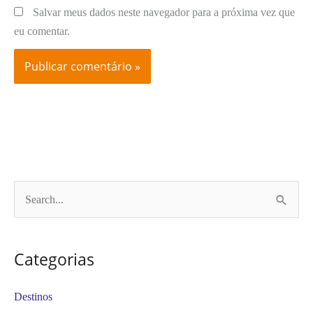
Salvar meus dados neste navegador para a próxima vez que
eu comentar.
P
e
s
Categorias
q
u
Destinos