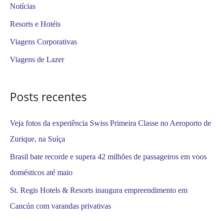
i
Notícias
s
Resorts e Hotéis
a
Viagens Corporativas
r
Viagens de Lazer
p
o
Posts recentes
r
:
Veja fotos da experiência Swiss Primeira Classe no Aeroporto de
Zurique, na Suíça
Brasil bate recorde e supera 42 milhões de passageiros em voos
domésticos até maio
St. Regis Hotels & Resorts inaugura empreendimento em
Cancún com varandas privativas