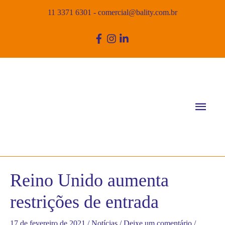
11 3371 6301
-
comercial@bality.com.br
Men
princ
Reino Unido aumenta
restrições de entrada
17 de fevereiro de 2021
/
Notícias
/
Deixe um comentário
/