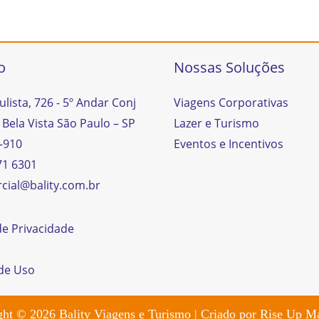
o
Nossas Soluções
ulista, 726 - 5º Andar Conj
Viagens Corporativas
 Bela Vista São Paulo – SP
Lazer e Turismo
-910
Eventos e Incentivos
71 6301
cial@bality.com.br
 de Privacidade
de Uso
ght © 2026
Bality Viagens e Turismo
| Criado por
Rise Up Ma