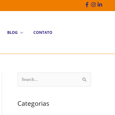
BLOG
CONTATO
P
e
s
Categorias
q