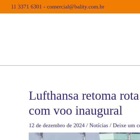
11 3371 6301
-
comercial@bality.com.br
Lufthansa retoma rot
com voo inaugural
12 de dezembro de 2024
/
Notícias
/
Deixe um c