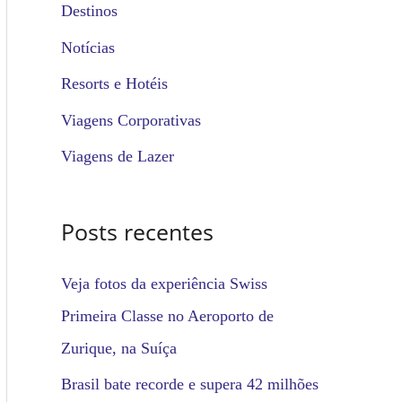
u
Destinos
i
Notícias
s
Resorts e Hotéis
a
Viagens Corporativas
r
Viagens de Lazer
p
o
Posts recentes
r
:
Veja fotos da experiência Swiss
Primeira Classe no Aeroporto de
Zurique, na Suíça
Brasil bate recorde e supera 42 milhões