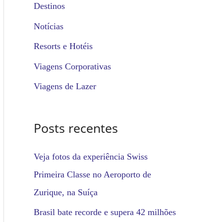
u
Destinos
i
Notícias
s
Resorts e Hotéis
a
Viagens Corporativas
r
Viagens de Lazer
p
o
Posts recentes
r
:
Veja fotos da experiência Swiss
Primeira Classe no Aeroporto de
Zurique, na Suíça
Brasil bate recorde e supera 42 milhões