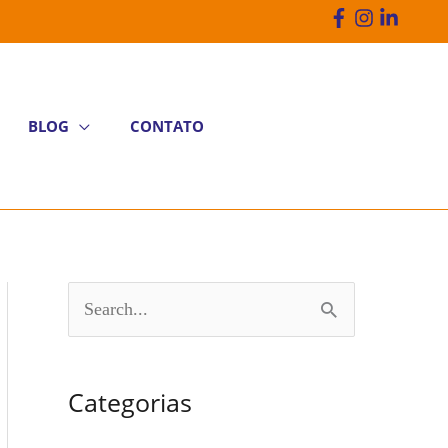
BLOG
CONTATO
P
e
s
Categorias
q