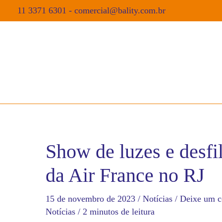
11 3371 6301
-
comercial@bality.com.br
Show de luzes e desfi
da Air France no RJ
15 de novembro de 2023
/
Notícias
/
Deixe um c
Notícias
/
2 minutos de leitura