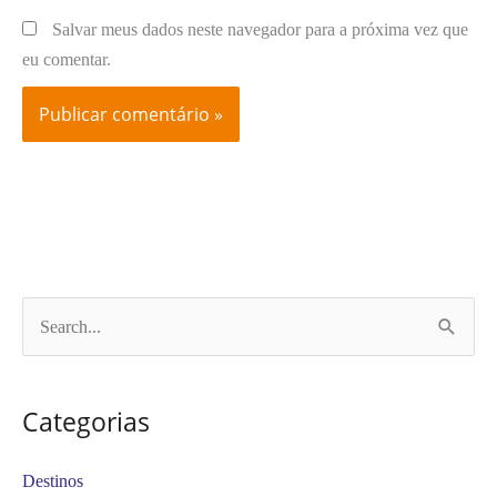
Salvar meus dados neste navegador para a próxima vez que
eu comentar.
P
e
s
Categorias
q
u
Destinos