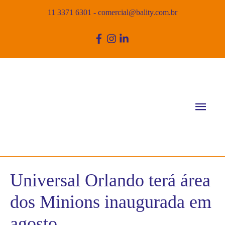
11 3371 6301
-
comercial@bality.com.br
Men
princ
Universal Orlando terá área
dos Minions inaugurada em
agosto