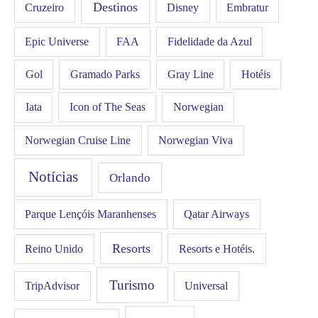
Destinos
Disney
Cruzeiro
Embratur
FAA
Epic Universe
Fidelidade da Azul
Gol
Hotéis
Gramado Parks
Gray Line
Iata
Icon of The Seas
Norwegian
Norwegian Cruise Line
Norwegian Viva
Notícias
Orlando
Qatar Airways
Parque Lençóis Maranhenses
Resorts
Resorts e Hotéis.
Reino Unido
Turismo
Universal
TripAdvisor