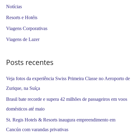
i
Notícias
s
Resorts e Hotéis
a
Viagens Corporativas
r
Viagens de Lazer
p
o
Posts recentes
r
:
Veja fotos da experiência Swiss Primeira Classe no Aeroporto de
Zurique, na Suíça
Brasil bate recorde e supera 42 milhões de passageiros em voos
domésticos até maio
St. Regis Hotels & Resorts inaugura empreendimento em
Cancún com varandas privativas