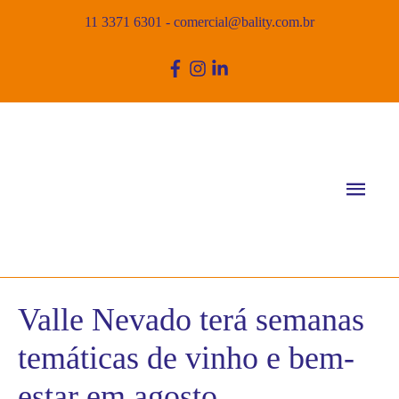
11 3371 6301
-
comercial@bality.com.br
Men
princ
Valle Nevado terá semanas
temáticas de vinho e bem-
estar em agosto