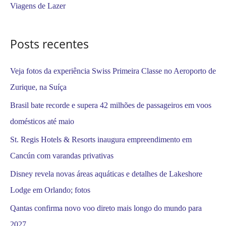
Viagens de Lazer
p
o
Posts recentes
r
:
Veja fotos da experiência Swiss Primeira Classe no Aeroporto de
Zurique, na Suíça
Brasil bate recorde e supera 42 milhões de passageiros em voos
domésticos até maio
St. Regis Hotels & Resorts inaugura empreendimento em
Cancún com varandas privativas
Disney revela novas áreas aquáticas e detalhes de Lakeshore
Lodge em Orlando; fotos
Qantas confirma novo voo direto mais longo do mundo para
2027