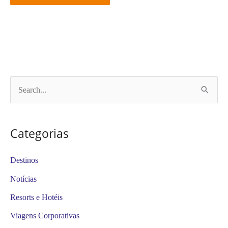
P
e
s
Categorias
q
u
Destinos
i
Notícias
s
Resorts e Hotéis
a
Viagens Corporativas
r