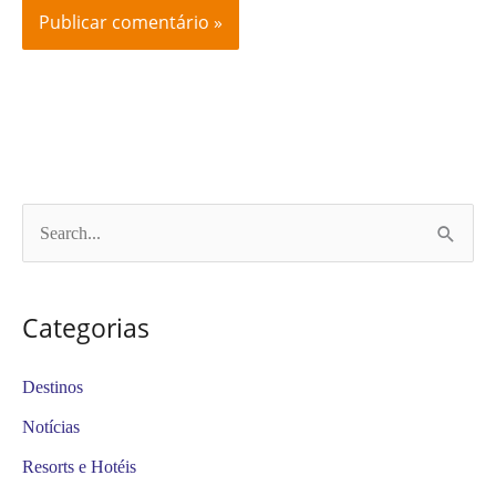
P
e
s
Categorias
q
u
Destinos
i
Notícias
s
Resorts e Hotéis
a