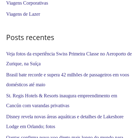
Viagens Corporativas
r
Viagens de Lazer
p
o
Posts recentes
r
:
Veja fotos da experiência Swiss Primeira Classe no Aeroporto de
Zurique, na Suíça
Brasil bate recorde e supera 42 milhões de passageiros em voos
domésticos até maio
St. Regis Hotels & Resorts inaugura empreendimento em
Cancún com varandas privativas
Disney revela novas áreas aquáticas e detalhes de Lakeshore
Lodge em Orlando; fotos
Qantas confirma novo voo direto mais longo do mundo para