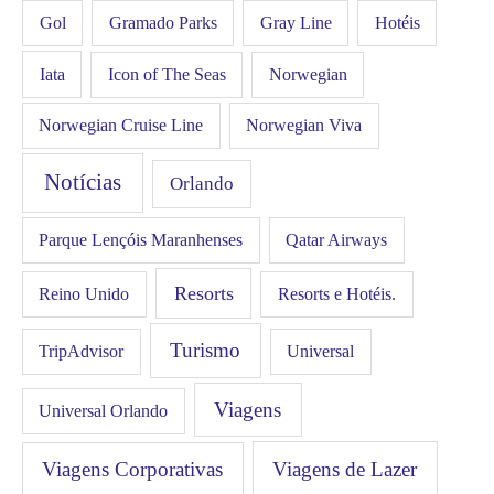
Gol
Hotéis
Gramado Parks
Gray Line
Iata
Icon of The Seas
Norwegian
Norwegian Cruise Line
Norwegian Viva
Notícias
Orlando
Qatar Airways
Parque Lençóis Maranhenses
Resorts
Resorts e Hotéis.
Reino Unido
Turismo
Universal
TripAdvisor
Viagens
Universal Orlando
Viagens Corporativas
Viagens de Lazer