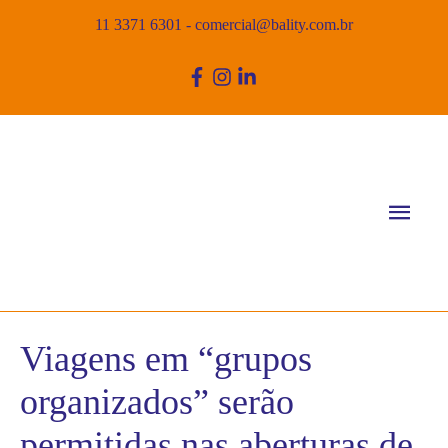
11 3371 6301
-
comercial@bality.com.br
Men
princ
Viagens em “grupos
organizados” serão
permitidas nas aberturas de