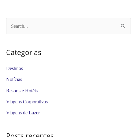
P
e
s
Categorias
q
u
Destinos
i
Notícias
s
Resorts e Hotéis
a
Viagens Corporativas
r
Viagens de Lazer
p
o
Posts recentes
r