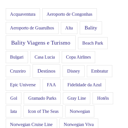
Acquaventura
Aeroporto de Congonhas
Bality
Aeroporto de Guarulhos
Alta
Bality Viagens e Turismo
Beach Park
Bulgari
Casa Lucia
Copa Airlines
Destinos
Disney
Cruzeiro
Embratur
FAA
Epic Universe
Fidelidade da Azul
Gol
Hotéis
Gramado Parks
Gray Line
Iata
Icon of The Seas
Norwegian
Norwegian Cruise Line
Norwegian Viva