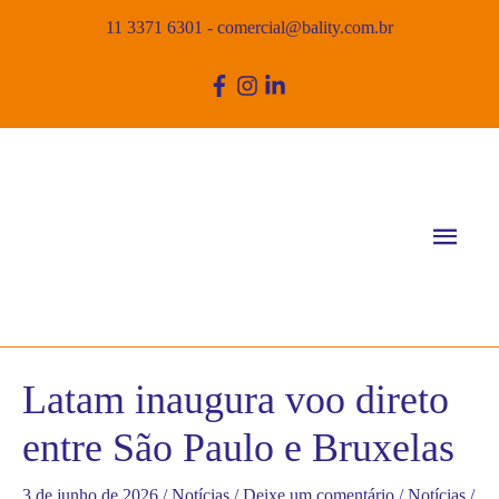
11 3371 6301
-
comercial@bality.com.br
Men
princ
Latam inaugura voo direto
entre São Paulo e Bruxelas
3 de junho de 2026
/
Notícias
/
Deixe um comentário
/
Notícias
/