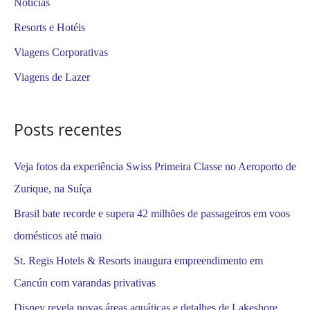
Notícias
s
Resorts e Hotéis
a
Viagens Corporativas
r
Viagens de Lazer
p
o
Posts recentes
r
:
Veja fotos da experiência Swiss Primeira Classe no Aeroporto de
Zurique, na Suíça
Brasil bate recorde e supera 42 milhões de passageiros em voos
domésticos até maio
St. Regis Hotels & Resorts inaugura empreendimento em
Cancún com varandas privativas
Disney revela novas áreas aquáticas e detalhes de Lakeshore