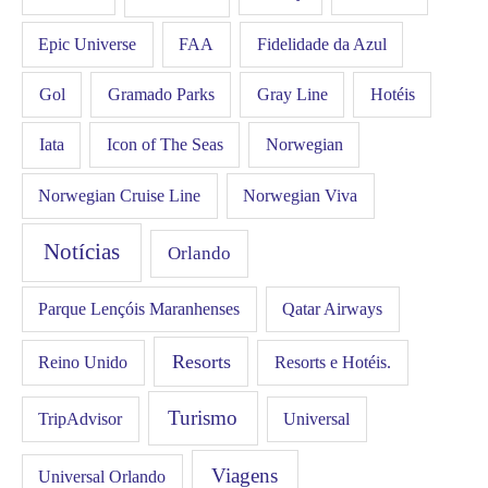
FAA
Epic Universe
Fidelidade da Azul
Gol
Hotéis
Gramado Parks
Gray Line
Iata
Icon of The Seas
Norwegian
Norwegian Cruise Line
Norwegian Viva
Notícias
Orlando
Qatar Airways
Parque Lençóis Maranhenses
Resorts
Resorts e Hotéis.
Reino Unido
Turismo
Universal
TripAdvisor
Viagens
Universal Orlando