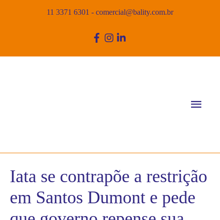
11 3371 6301
-
comercial@bality.com.br
Men
princ
Iata se contrapõe a restrição
em Santos Dumont e pede
que governo repense sua