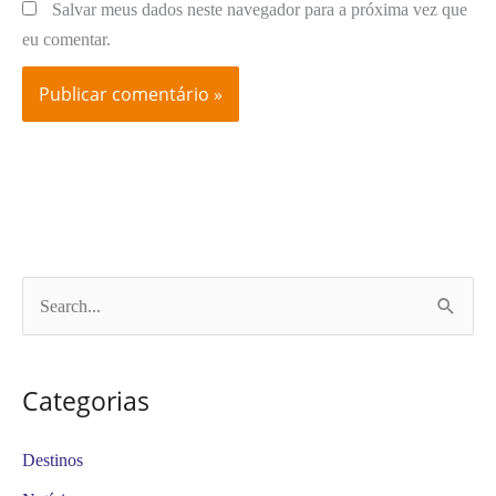
Salvar meus dados neste navegador para a próxima vez que
eu comentar.
P
e
s
Categorias
q
u
Destinos
i