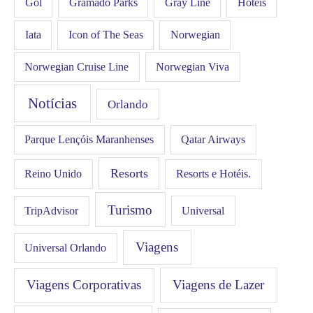
Gol
Hotéis
Gramado Parks
Gray Line
Iata
Icon of The Seas
Norwegian
Norwegian Cruise Line
Norwegian Viva
Notícias
Orlando
Qatar Airways
Parque Lençóis Maranhenses
Resorts
Resorts e Hotéis.
Reino Unido
Turismo
Universal
TripAdvisor
Viagens
Universal Orlando
Viagens Corporativas
Viagens de Lazer