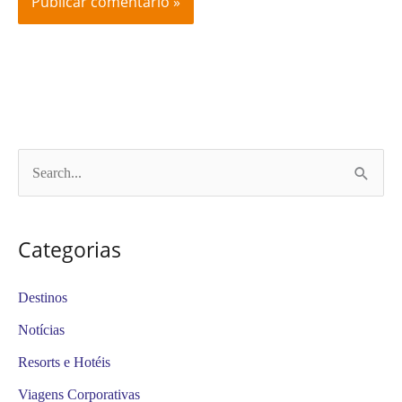
P
e
s
Categorias
q
u
Destinos
i
Notícias
s
Resorts e Hotéis
a
Viagens Corporativas