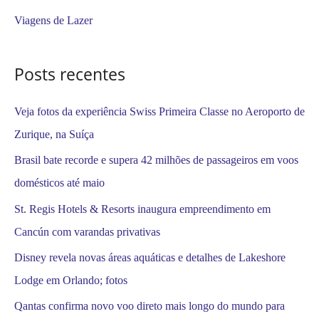
r
Viagens de Lazer
p
o
Posts recentes
r
:
Veja fotos da experiência Swiss Primeira Classe no Aeroporto de
Zurique, na Suíça
Brasil bate recorde e supera 42 milhões de passageiros em voos
domésticos até maio
St. Regis Hotels & Resorts inaugura empreendimento em
Cancún com varandas privativas
Disney revela novas áreas aquáticas e detalhes de Lakeshore
Lodge em Orlando; fotos
Qantas confirma novo voo direto mais longo do mundo para