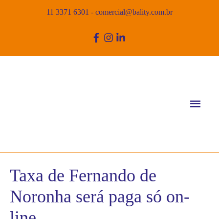
11 3371 6301
-
comercial@bality.com.br
Men
princ
Taxa de Fernando de
Noronha será paga só on-
line