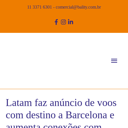
11 3371 6301
-
comercial@bality.com.br
Men
princ
Latam faz anúncio de voos
com destino a Barcelona e
aumenta conexões com