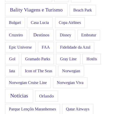
Bality Viagens e Turismo
Beach Park
Bulgari
Casa Lucia
Copa Airlines
Destinos
Disney
Cruzeiro
Embratur
FAA
Epic Universe
Fidelidade da Azul
Gol
Hotéis
Gramado Parks
Gray Line
Iata
Icon of The Seas
Norwegian
Norwegian Cruise Line
Norwegian Viva
Notícias
Orlando
Qatar Airways
Parque Lençóis Maranhenses