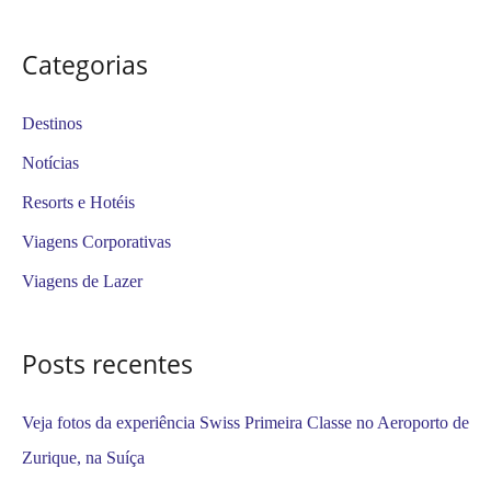
e
s
Categorias
q
u
Destinos
i
Notícias
s
Resorts e Hotéis
a
Viagens Corporativas
r
Viagens de Lazer
p
o
Posts recentes
r
:
Veja fotos da experiência Swiss Primeira Classe no Aeroporto de
Zurique, na Suíça