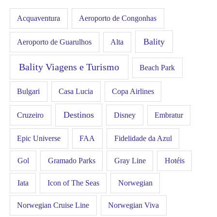
Acquaventura
Aeroporto de Congonhas
Bality
Aeroporto de Guarulhos
Alta
Bality Viagens e Turismo
Beach Park
Bulgari
Casa Lucia
Copa Airlines
Destinos
Disney
Cruzeiro
Embratur
FAA
Epic Universe
Fidelidade da Azul
Gol
Hotéis
Gramado Parks
Gray Line
Iata
Icon of The Seas
Norwegian
Norwegian Cruise Line
Norwegian Viva