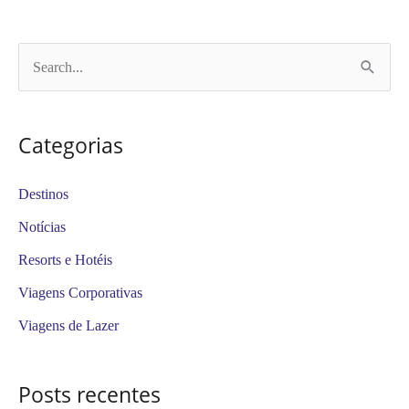
P
e
s
Categorias
q
u
Destinos
i
Notícias
s
Resorts e Hotéis
a
Viagens Corporativas
r
Viagens de Lazer
p
o
Posts recentes
r