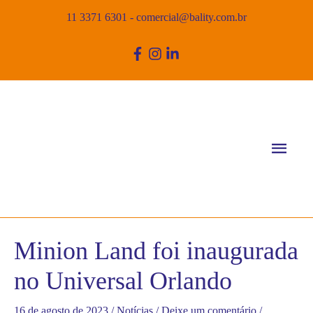
11 3371 6301
-
comercial@bality.com.br
Men
princ
Minion Land foi inaugurada
no Universal Orlando
16 de agosto de 2023
/
Notícias
/
Deixe um comentário
/