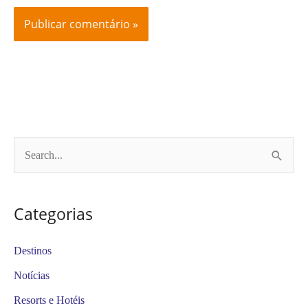
P
e
s
Categorias
q
u
Destinos
i
Notícias
s
Resorts e Hotéis