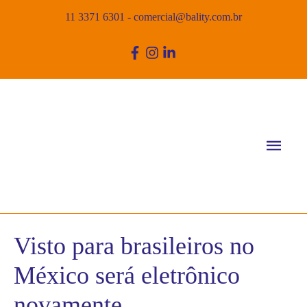
11 3371 6301
-
comercial@bality.com.br
Men
princ
Visto para brasileiros no
México será eletrônico
novamente