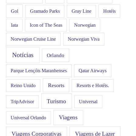
Gol
Hotéis
Gramado Parks
Gray Line
Iata
Icon of The Seas
Norwegian
Norwegian Cruise Line
Norwegian Viva
Notícias
Orlando
Qatar Airways
Parque Lençóis Maranhenses
Resorts
Resorts e Hotéis.
Reino Unido
Turismo
Universal
TripAdvisor
Viagens
Universal Orlando
Viagens Corporativas
Viagens de Lazer